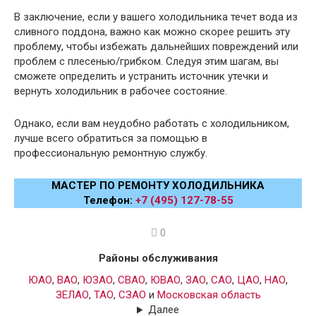
В заключение, если у вашего холодильника течет вода из
сливного поддона, важно как можно скорее решить эту
проблему, чтобы избежать дальнейших повреждений или
проблем с плесенью/грибком. Следуя этим шагам, вы
сможете определить и устранить источник утечки и
вернуть холодильник в рабочее состояние.
Однако, если вам неудобно работать с холодильником,
лучше всего обратиться за помощью в
профессиональную ремонтную службу.
МАСТЕР ПО РЕМОНТУ ХОЛОДИЛЬНИКА
Телефон:
+7 (495) 127-78-55
0
Районы обслуживания
ЮАО
,
ВАО
,
ЮЗАО
,
СВАО
,
ЮВАО
,
ЗАО
,
САО
,
ЦАО
,
НАО
,
ЗЕЛАО
,
ТАО
,
СЗАО
и
Московская область
Далее