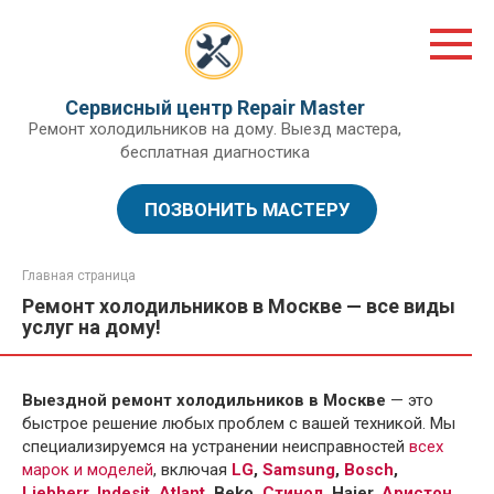
Перейти
к
контенту
Сервисный центр Repair Master
Ремонт холодильников на дому. Выезд мастера,
бесплатная диагностика
ПОЗВОНИТЬ МАСТЕРУ
Главная страница
Ремонт холодильников в Москве — все виды
услуг на дому!
Выездной ремонт холодильников в Москве
— это
быстрое решение любых проблем с вашей техникой. Мы
специализируемся на устранении неисправностей
всех
марок и моделей
, включая
LG
,
Samsung
,
Bosch
,
Liebherr
,
Indesit
,
Atlant
, Beko,
Стинол
, Haier
,
Аристон
.