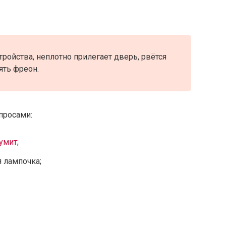
ройства, неплотно прилегает дверь, рвётся
ять фреон.
опросами:
умит
;
я лампочка;