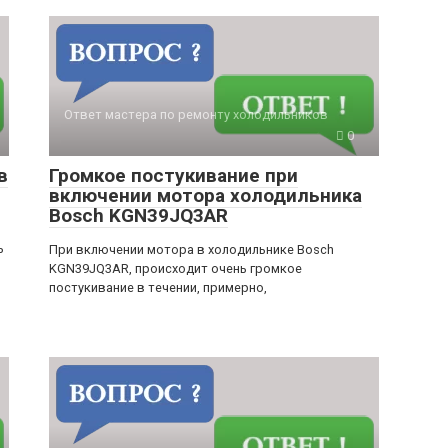
Ответ мастера по ремонту холодильников
0
в
Громкое постукивание при
включении мотора холодильника
Bosch KGN39JQ3AR
ь
При включении мотора в холодильнике Bosch
KGN39JQ3AR, происходит очень громкое
постукивание в течении, примерно,