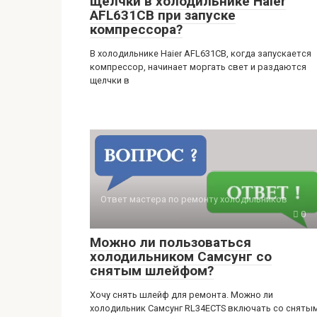
щелчки в холодильнике Haier
AFL631CB при запуске
компрессора?
В холодильнике Haier AFL631CB, когда запускается
компрессор, начинает моргать свет и раздаются
щелчки в
Ответ мастера по ремонту холодильников
0
Можно ли пользоваться
холодильником Самсунг со
снятым шлейфом?
Хочу снять шлейф для ремонта. Можно ли
холодильник Самсунг RL34ECTS включать со сняты