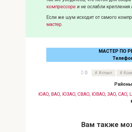
компрессоре
и не ослабли крепления
Если же шум исходит от самого компре
мастер
.
МАСТЕР ПО 
Телефо
0
Атлант
Ком
Районы
ЮАО
,
ВАО
,
ЮЗАО
,
СВАО
,
ЮВАО
,
ЗАО
,
САО
,
Вам также мо