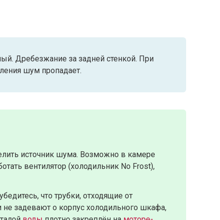
й. Дребезжание за задней стенкой. При
ления шум пропадает.
лить источник шума. Возможно в камере
отать вентилятор (холодильник No Frost),
убедитесь, что трубки, отходящие от
 и не задевают о корпус холодильного шкафа,
 талой
воды
плотно закреплён на
моторе-