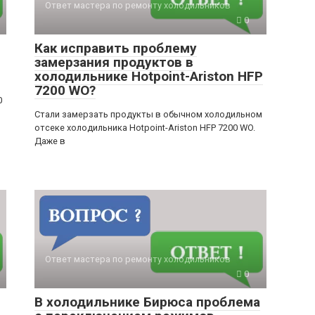
Ответ мастера по ремонту холодильников
0
Как исправить проблему
замерзания продуктов в
холодильнике Hotpoint-Ariston HFP
7200 WO?
0
Стали замерзать продукты в обычном холодильном
отсеке холодильника Hotpoint-Ariston HFP 7200 WO.
Даже в
Ответ мастера по ремонту холодильников
0
В холодильнике Бирюса проблема