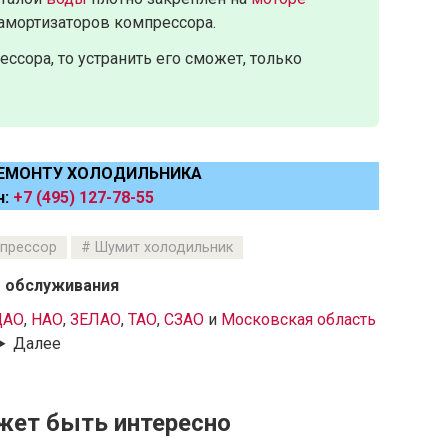
 амортизаторов компрессора.
ссора, то устранить его сможет, только
РЕМОНТУ ХОЛОДИЛЬНИКА
н:
+7 (495) 127-78-55
прессор
Шумит холодильник
 обслуживания
ЦАО
,
НАО
,
ЗЕЛАО
,
ТАО
,
СЗАО
и
Московская область
Далее
жет быть интересно