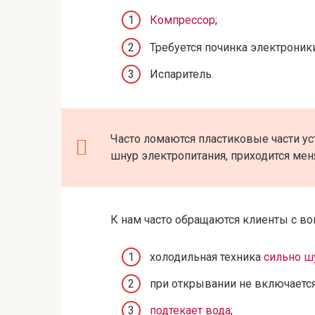
Компрессор
;
Требуется починка электроники
Испаритель.
Часто ломаются пластиковые части уст
шнур электропитания, приходится мен
К нам часто обращаются клиенты с в
холодильная техника
сильно ш
при открывании не включаетс
подтекает вода
;