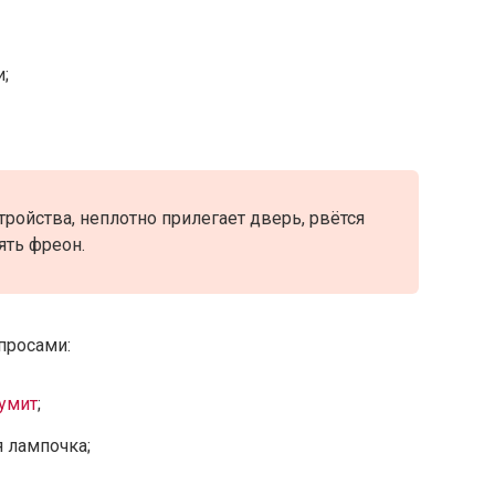
;
ройства, неплотно прилегает дверь, рвётся
ять фреон.
опросами:
умит
;
я лампочка;