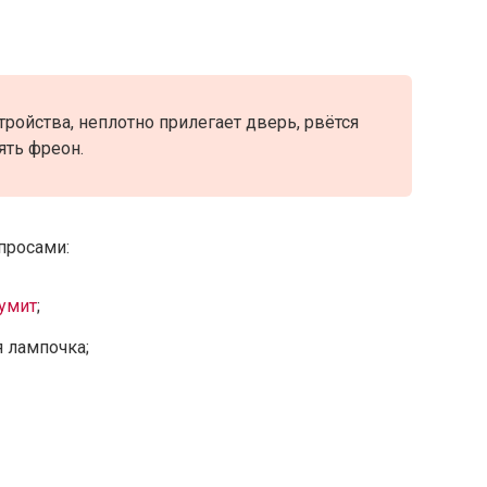
ройства, неплотно прилегает дверь, рвётся
ять фреон.
опросами:
умит
;
я лампочка;