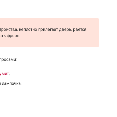
ройства, неплотно прилегает дверь, рвётся
ять фреон.
опросами:
умит
;
я лампочка;