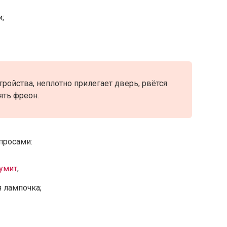
;
ройства, неплотно прилегает дверь, рвётся
ять фреон.
опросами:
умит
;
я лампочка;