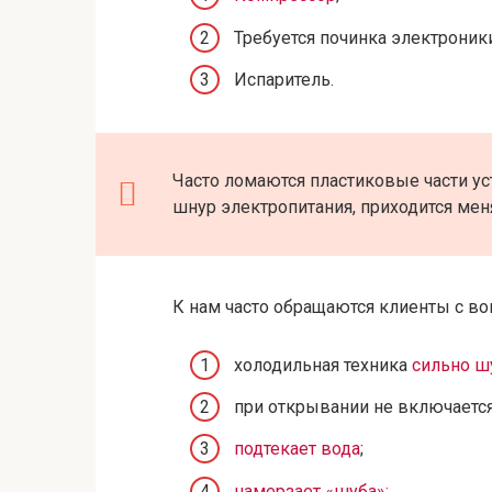
Требуется починка электроники
Испаритель.
Часто ломаются пластиковые части уст
шнур электропитания, приходится мен
К нам часто обращаются клиенты с в
холодильная техника
сильно ш
при открывании не включаетс
подтекает вода
;
намерзает «шуба»;