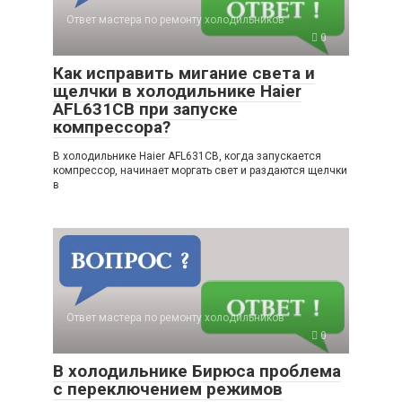
Ответ мастера по ремонту холодильников
0
Как исправить мигание света и
щелчки в холодильнике Haier
AFL631CB при запуске
компрессора?
В холодильнике Haier AFL631CB, когда запускается
компрессор, начинает моргать свет и раздаются щелчки
в
Ответ мастера по ремонту холодильников
0
В холодильнике Бирюса проблема
с переключением режимов