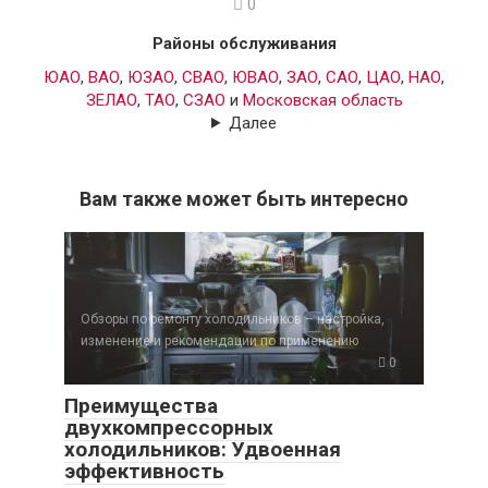
0
Районы обслуживания
ЮАО
,
ВАО
,
ЮЗАО
,
СВАО
,
ЮВАО
,
ЗАО
,
САО
,
ЦАО
,
НАО
,
ЗЕЛАО
,
ТАО
,
СЗАО
и
Московская область
Далее
Вам также может быть интересно
Обзоры по ремонту холодильников – настройка,
изменение и рекомендации по применению
0
Преимущества
двухкомпрессорных
холодильников: Удвоенная
эффективность