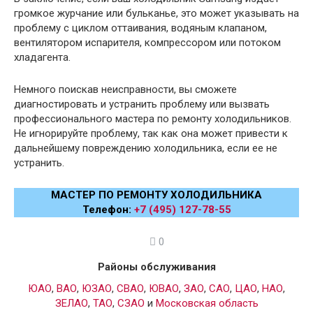
громкое журчание или бульканье, это может указывать на
проблему с циклом оттаивания, водяным клапаном,
вентилятором испарителя, компрессором или потоком
хладагента.
Немного поискав неисправности, вы сможете
диагностировать и устранить проблему или вызвать
профессионального мастера по ремонту холодильников.
Не игнорируйте проблему, так как она может привести к
дальнейшему повреждению холодильника, если ее не
устранить.
МАСТЕР ПО РЕМОНТУ ХОЛОДИЛЬНИКА
Телефон:
+7 (495) 127-78-55
0
Районы обслуживания
ЮАО
,
ВАО
,
ЮЗАО
,
СВАО
,
ЮВАО
,
ЗАО
,
САО
,
ЦАО
,
НАО
,
ЗЕЛАО
,
ТАО
,
СЗАО
и
Московская область