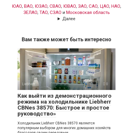
ЮАО
,
ВАО
,
ЮЗАО
,
СВАО
,
ЮВАО
,
ЗАО
,
САО
,
ЦАО
,
НАО
,
ЗЕЛАО
,
ТАО
,
СЗАО
и
Московская область
Далее
Вам также может быть интересно
Liebherr
0
Как выйти из демонстрационного
режима на холодильнике Liebherr
CBNes 38570: Быстрое и простое
руководство»
Холодильник Liebherr CBNes 38570 является
популярным выбором для многих домашних хозяйств
благодаря своим передовым